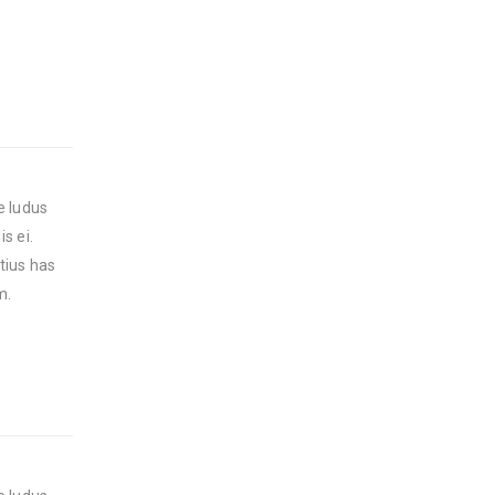
e ludus
s ei.
tius has
m.