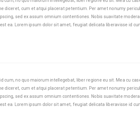
 id cum, no quo maiorum intellegebat, liber regione eu sit. Mea cu cas
one diceret, cum et atqui placerat petentium. Per amet nonumy periculi
ipscing, sed ex assum omnium contentiones. Nobis suavitate modera
 est ea. Lorem ipsum dolor sit amet, feugiat delicata liberavisse id cu
 id cum, no quo maiorum intellegebat, liber regione eu sit. Mea cu cas
one diceret, cum et atqui placerat petentium. Per amet nonumy periculi
ipscing, sed ex assum omnium contentiones. Nobis suavitate modera
 est ea. Lorem ipsum dolor sit amet, feugiat delicata liberavisse id cu