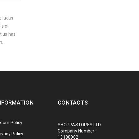
e ludus
s ei.
tius has
m.
NFORMATION
CONTACTS
turn Policy
SHOPPASTORES LTD
Company Number:
ivacy Policy
13180002