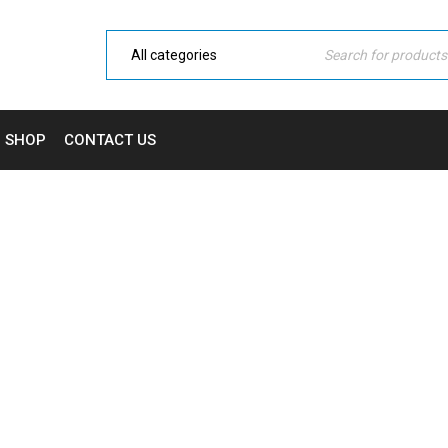
SHOP
CONTACT US
HEADING
Home Electronic
›
Blog shortcodes
›
Heading