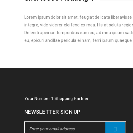
Lorem ipsum dolor sit amet, feugiat delicata liberavisse
integre, vide viderer eleifend ex mea. His at soluta regi
Deleniti apeirian temporibus eam cu, ad mea ipsum sad
eu, epicuri ancillae pericula ei nam, ferri ipsum quaeque
Your Number 1 Shopping Partner
NEWSLETTER SIGN UP