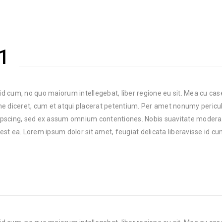
1
 id cum, no quo maiorum intellegebat, liber regione eu sit. Mea cu cas
one diceret, cum et atqui placerat petentium. Per amet nonumy periculi
ipscing, sed ex assum omnium contentiones. Nobis suavitate modera
 est ea. Lorem ipsum dolor sit amet, feugiat delicata liberavisse id cu