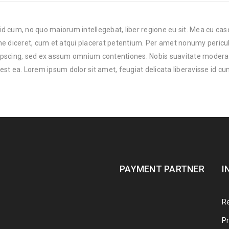
 id cum, no quo maiorum intellegebat, liber regione eu sit. Mea cu cas
one diceret, cum et atqui placerat petentium. Per amet nonumy periculi
ipscing, sed ex assum omnium contentiones. Nobis suavitate modera
 est ea. Lorem ipsum dolor sit amet, feugiat delicata liberavisse id cu
PAYMENT PARTNER
I
Re
Pr