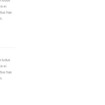
e ludus
s ei.
tius has
m.
e ludus
s ei.
tius has
m.